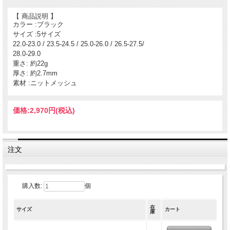
カルパワースマートストライカーレッドより
【 商品説明 】
クッション性を追加。
カラー :ブラック
サイズ :5サイズ
22.0-23.0 / 23.5-24.5 / 25.0-26.0 / 26.5-27.5/
28.0-29.0
重さ: 約22g
厚さ: 約2.7mm
素材 :ニットメッシュ
価格:
2,970円
(税込)
注文
購入数:
個
在
サイズ
カート
庫