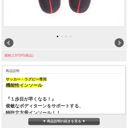
価格:2,970円(税込)
商品説明
サッカー・ラグビー専用
機能性インソール
『１歩目が早くなる！』
俊敏なボディターンをサポートする、
特許立方骨インソール！！
幅の狭く、隙間のないサッカーシューズに
▼ 商品説明の続きを見る ▼
フィットします。